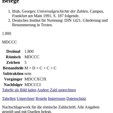
Belege
Ifrah, Georges:
Universalgeschichte der Zahlen
, Campus,
Frankfurt am Main 1991, S. 187 folgende.
Deutsches Institut für Normung: DIN 1421, Gliederung und
Benummerung in Texten.
1.800
MDCCC
Dezimal
1.800
Römisch
MDCCC
Zeichen
5
Bestandteile
M + D + C + C + C
Subtraktion
nein
Vorgänger
MDCCXCIX
Nachfolger
MDCCCI
Tabelle als Bild laden
Andere Zahl umrechnen
Tabellen
Umrechner
Regeln
Impressum
Datenschutz
Nachschlagewerk für die römische Zahlschrift. Alle Angaben
geprüft und mit Quellen belegt.