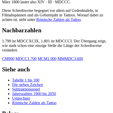
März 1800 lautet also
XIV · III · MDCCC
.
Diese Schreibweise begegnet vor allem auf Gedenktafeln, in
Filmabspännen und als Geburtsjahr in Tattoos. Worauf dabei zu
achten ist, steht unter
Römische Zahlen als Tattoo
.
Nachbarzahlen
1.799 ist
MDCCXCIX
, 1.801 ist
MDCCCI
. Der Übergang zeigt,
wie stark schon eine einzige Stelle die Länge der Schreibweise
verändert.
CM
900
MDCC
1.700
MCM
1.900
MMMDC
3.600
Siehe auch
Tabelle 1 bis 100
Die sieben Zeichen
Subtraktionsregel
Jahreszahlen 1900 bis 2050
Umrechner
Römische Zahlen als Tattoo