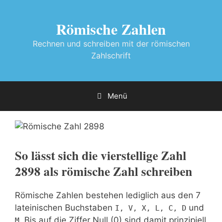
Zum
Inhalt
Römische Zahlen
springen
Rechnen und schreiben mit der römischen
Zahlschrift
2898 als Römische Zahl
Menü
So lässt sich die vierstellige Zahl
2898
als römische Zahl schreiben
Römische Zahlen bestehen lediglich aus den 7
lateinischen Buchstaben
und
I, V, X, L, C, D
. Bis auf die Ziffer Null (0) sind damit prinzipiell
M